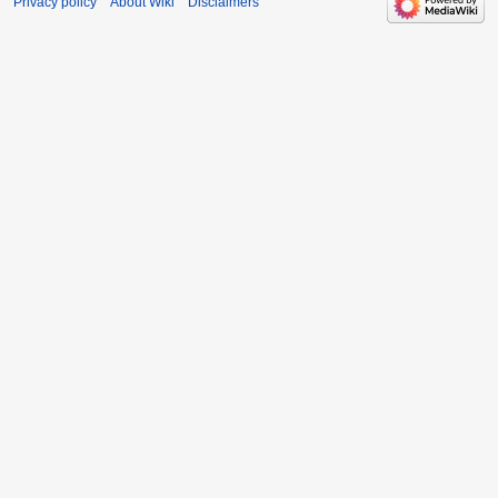
Privacy policy
About Wiki
Disclaimers